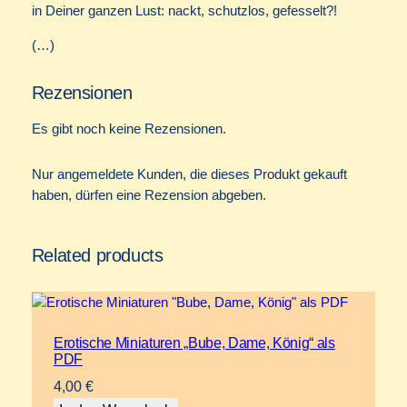
in Deiner ganzen Lust: nackt, schutzlos, gefesselt?!
e
r
(…)
S
t
Rezensionen
a
l
Es gibt noch keine Rezensionen.
l
b
Nur angemeldete Kunden, die dieses Produkt gekauft
u
haben, dürfen eine Rezension abgeben.
r
s
c
Related products
h
e
"
a
Erotische Miniaturen „Bube, Dame, König“ als
l
PDF
s
4,00
€
P