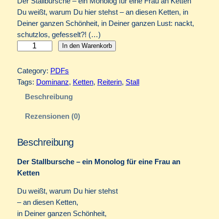
Der Stallbursche – ein Monolog für eine Frau an Ketten
Du weißt, warum Du hier stehst – an diesen Ketten, in
Deiner ganzen Schönheit, in Deiner ganzen Lust: nackt,
schutzlos, gefesselt?! (…)
K
In den Warenkorb
u
r
Category:
PDFs
z
Tags:
Dominanz
, 
Ketten
, 
Reiterin
, 
Stall
g
Beschreibung
e
s
Rezensionen (0)
c
h
Beschreibung
i
c
Der Stallbursche – ein Monolog für eine Frau an
h
Ketten
t
Du weißt, warum Du hier stehst
e
– an diesen Ketten,
"
in Deiner ganzen Schönheit,
D